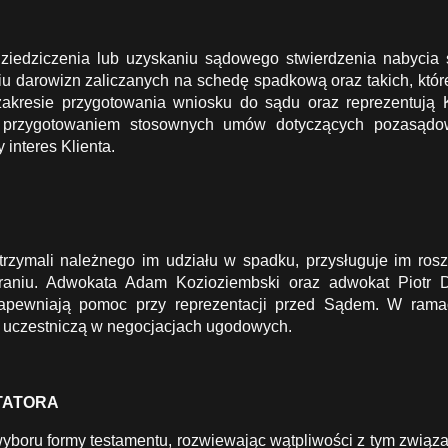
ziedziczenia lub uzyskaniu sądowego stwierdzenia nabycia 
iu darowizn zaliczanych na schedę spadkową oraz takich, któr
resie przygotowania wniosku do sądu oraz reprezentują Kl
 przygotowaniem stosownych umów dotyczących pozasądowe
interes Klienta.
rzymali należnego im udziału w spadku, przysługuje im rosz
raniu. Adwokata Adam Kozioziembski oraz adwokat Piotr 
apewniają pomoc przy reprezentacji przed Sądem. W ram
 uczestniczą w negocjacjach ugodowych.
TATORA
boru formy testamentu, rozwiewając wątpliwości z tym związa