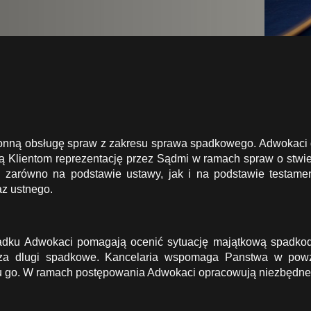
ronną obsługę spraw z zakresu sprawa spadkowego. Adwokaci 
ą Klientom reprezentację przez Sądmi w ramach spraw o stw
zarówno na podstawie ustawy, jak i na podstawie testam
az ustnego.
adku Adwokaci pomagają ocenić sytuację majątkową spadk
za dlugi spadkowe. Kancelaria wspomaga Panstwa w powzię
u go. W ramach postępowania Adwokaci opracowują niezbędne 