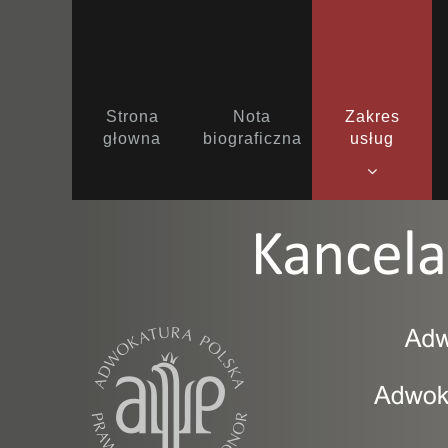
Strona
Nota
Zakres
głowna
biograficzna
usług
Prawo karne
Prawo pracy
Prawo rodzinne
Prawo spadkowe
Prawo gospodarcze
Windykacja należnośc